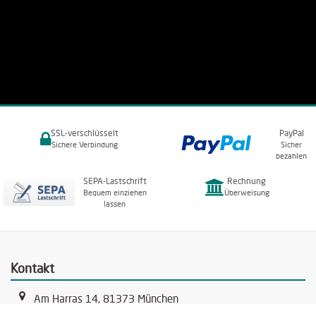
SSL-verschlüsselt
PayPal
Sichere Verbindung
Sicher
bezahlen
SEPA-Lastschrift
Rechnung
Bequem einziehen
Überweisung
lassen
Kontakt
Am Harras 14, 81373 München