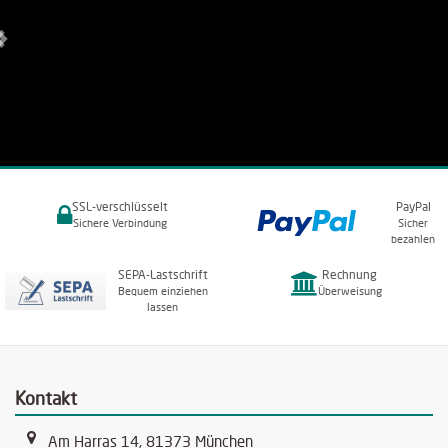
SSL-verschlüsselt
PayPal
Sichere Verbindung
Sicher
bezahlen
SEPA-Lastschrift
Rechnung
Bequem einziehen
Überweisung
lassen
Kontakt
Am Harras 14, 81373 München