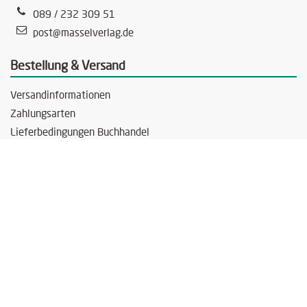
089 / 232 309 51
post@masselverlag.de
Bestellung & Versand
Versandinformationen
Zahlungsarten
Lieferbedingungen Buchhandel
Rechtliches
Impressum
Datenschutzerklärung
AGB & Widerrufsbelehrung
Vertrag widerrufen
© 2026 massel Verlag Martin Sell · München