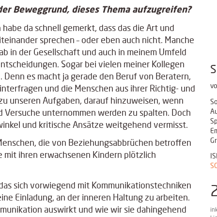
 der Beweggrund, dieses Thema aufzugreifen?
 habe da schnell gemerkt, dass das die Art und
iteinander sprechen – oder eben auch nicht. Manche
ab in der Gesellschaft und auch in meinem Umfeld
tscheidungen. Sogar bei vielen meiner Kollegen
S
h. Denn es macht ja gerade den Beruf von Beratern,
vo
nterfragen und die Menschen aus ihrer Richtig- und
 zu unseren Aufgaben, darauf hinzuweisen, wenn
So
und Versuche unternommen werden zu spalten. Doch
Au
Sp
kwinkel und kritische Ansätze weitgehend vermisst.
Em
Gr
 Menschen, die von Beziehungsabbrüchen betroffen
e mit ihren erwachsenen Kindern plötzlich
I
S
 das sich vorwiegend mit Kommunikationstechniken
eine Einladung, an der inneren Haltung zu arbeiten.
mmunikation auswirkt und wie wir sie dahingehend
in