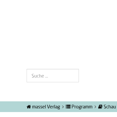
massel Verlag
Programm
Schau 