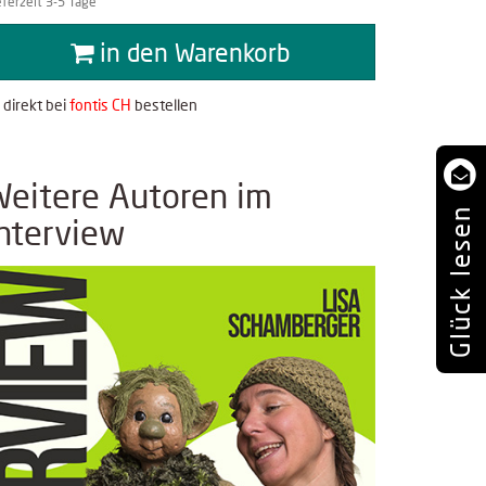
eferzeit 3-5 Tage
in den Warenkorb
direkt bei
fontis CH
bestellen
Weitere Autoren im
Glück lesen
Interview