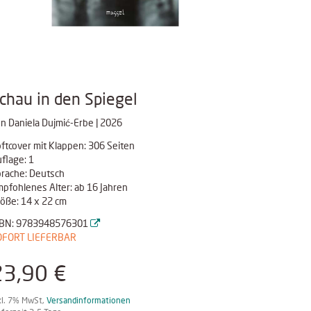
chau in den Spiegel
n Daniela Dujmić-Erbe | 2026
ftcover mit Klappen: 306 Seiten
flage: 1
rache: Deutsch
pfohlenes Alter: ab 16 Jahren
öße: 14 x 22 cm
SBN: 9783948576301
OFORT LIEFERBAR
23,90 €
kl. 7% MwSt,
Versandinformationen