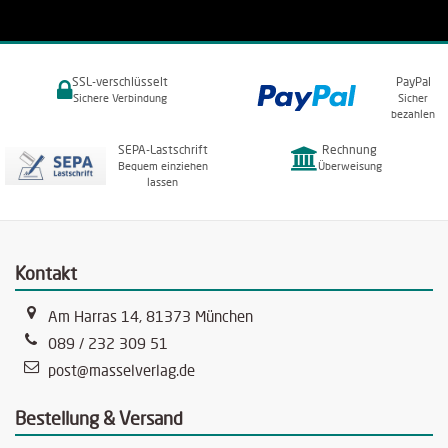
SSL-verschlüsselt
PayPal
Sichere Verbindung
Sicher
bezahlen
SEPA-Lastschrift
Rechnung
Bequem einziehen
Überweisung
lassen
Kontakt
Am Harras 14, 81373 München
089 / 232 309 51
post@masselverlag.de
Bestellung & Versand