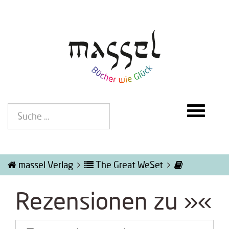
massel Verlag
The Great WeSet
Rezensionen zu »«