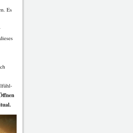
en. Es
r
dieses
ich
lfühl-
Öffnen
tual.