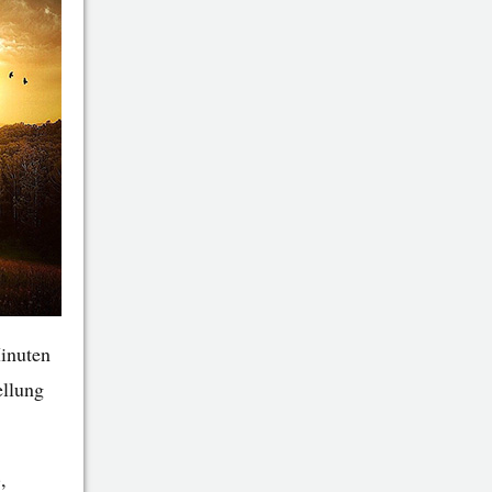
Minuten
ellung
,