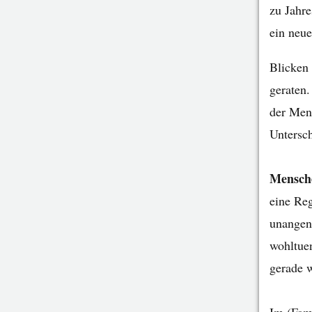
zu Jahre
ein neue
Blicken 
geraten
der Mens
Untersc
Mensche
eine Reg
unangene
wohltue
gerade 