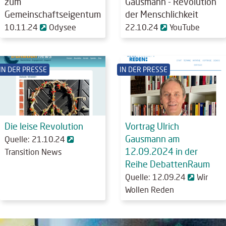
zum
Gausmann - Revolution
Gemeinschaftseigentum
der Menschlichkeit
10.11.24
Odysee
22.10.24
YouTube
IN DER PRESSE
IN DER PRESSE
Die leise Revolution
Vortrag Ulrich
Gausmann am
Quelle: 21.10.24
12.09.2024 in der
Transition News
Reihe DebattenRaum
Quelle: 12.09.24
Wir
Wollen Reden