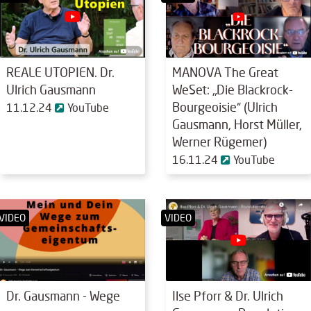
REALE UTOPIEN. Dr.
MANOVA The Great
Ulrich Gausmann
WeSet: „Die Blackrock-
Bourgeoisie“ (Ulrich
11.12.24
YouTube
Gausmann, Horst Müller,
Werner Rügemer)
16.11.24
YouTube
VIDEO
VIDEO
Dr. Gausmann - Wege
Ilse Pforr & Dr. Ulrich